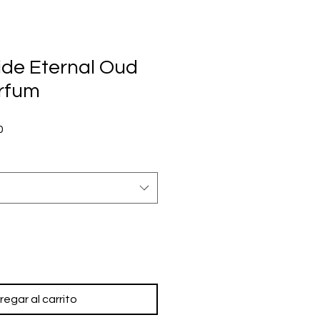
ide Eternal Oud
rfum
Precio
0
de
oferta
regar al carrito