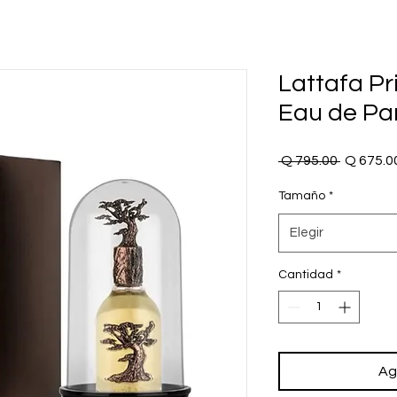
Lattafa Pr
Eau de Pa
Precio
 Q 795.00 
Q 675.0
Tamaño
*
Elegir
Cantidad
*
Ag