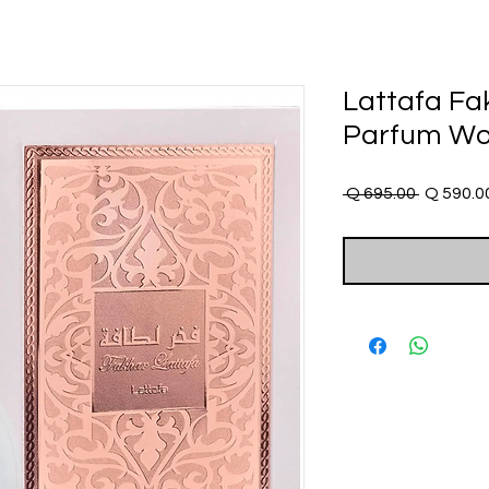
Lattafa Fa
Parfum W
Precio
 Q 695.00 
Q 590.0