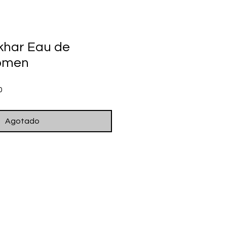
khar Eau de
omen
Precio
0
de
oferta
Agotado