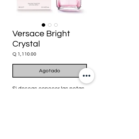
Versace Bright
Crystal
Precio
Q 1,110.00
Agotado
Si deseas conocer las notas
y acordes principales de
este perfume, haz click
aquí
.