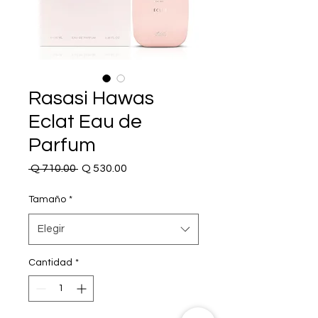
Rasasi Hawas
Eclat Eau de
Parfum
Precio
Precio
 Q 710.00 
Q 530.00
de
oferta
Tamaño
*
Elegir
Cantidad
*