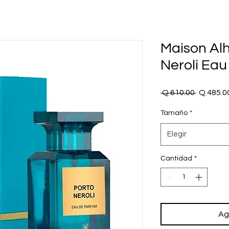
Maison Al
Neroli Ea
Precio
 Q 610.00 
Q 485.0
Tamaño
*
Elegir
Cantidad
*
Ag