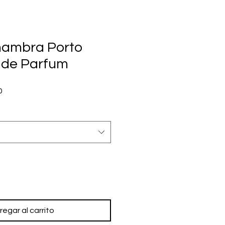
hambra Porto
u de Parfum
Precio
0
de
oferta
regar al carrito