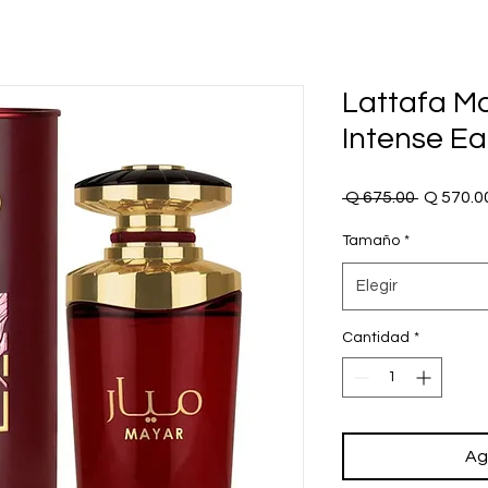
Lattafa M
Intense E
Precio
 Q 675.00 
Q 570.0
Tamaño
*
Elegir
Cantidad
*
Ag