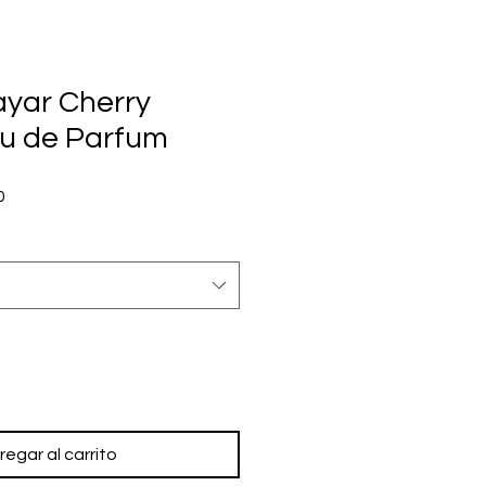
ayar Cherry
au de Parfum
Precio
0
de
oferta
regar al carrito