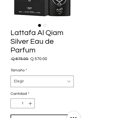
Lattafa Al Qiam
Silver Eau de
Parfum
Precio
Precio
 Q 675.00 
Q 570.00
de
oferta
Tamaño
*
Elegir
Cantidad
*