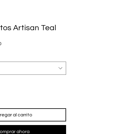
tos Artisan Teal
Precio
0
de
oferta
regar al carrito
omprar ahora