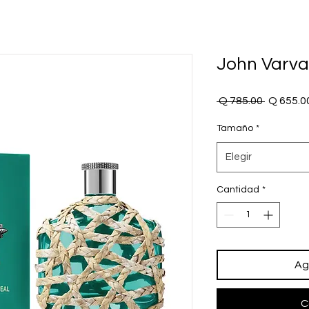
John Varva
Precio
 Q 785.00 
Q 655.0
Tamaño
*
Elegir
Cantidad
*
Ag
C