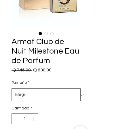
Armaf Club de
Nuit Milestone Eau
de Parfum
Precio
Precio
 Q 745.00 
Q 630.00
de
oferta
Tamaño
*
Cantidad
*