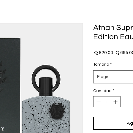
Afnan Supr
Edition Ea
Precio
 Q 820.00 
Q 695.0
Tamaño
*
Elegir
Cantidad
*
Ag