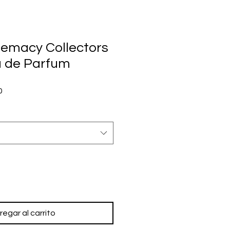
emacy Collectors
u de Parfum
Precio
0
de
oferta
regar al carrito